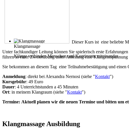
Dieser Kurs ist eine beliebte M
Klangmassage
Unter fachkundiger Leitung können Sie spielerisch erste Erfahrungen
Klänge verbinden Menschen und Kontinente miteinander
führen in einer Zweierübung unter Anleitung eine Klangentspannung
Sie bekommen an diesem Tag eine Teilnahmebestätigung und einen 
Anmeldung
: direkt bei Alexandra Nernosi (siehe "
Kontakt
")
Kursgebühr
: 49 Euro
Dauer
: 4 Unterrichtstunden a 45 Minuten
Ort
: in meinem Klangraum (siehe "
Kontakt
")
Termine: Aktuell planen wir die neuen Termine und bitten um e
Klangmassage Ausbildung