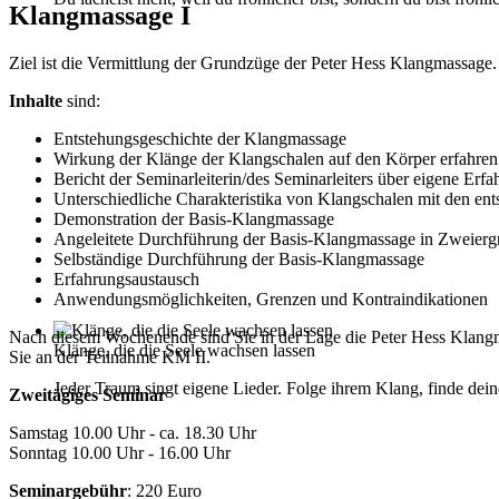
Klangmassage I
Ziel ist die Vermittlung der Grundzüge der Peter Hess Klangmassage
Inhalte
sind:
Entstehungsgeschichte der Klangmassage
Wirkung der Klänge der Klangschalen auf den Körper erfahren
Bericht der Seminarleiterin/des Seminarleiters über eigene E
Unterschiedliche Charakteristika von Klangschalen mit den ent
Demonstration der Basis-Klangmassage
Angeleitete Durchführung der Basis-Klangmassage in Zweier
Selbständige Durchführung der Basis-Klangmassage
Erfahrungsaustausch
Anwendungsmöglichkeiten, Grenzen und Kontraindikationen
Nach diesem Wochenende sind Sie in der Lage die Peter Hess Klang
Klänge, die die Seele wachsen lassen
Sie an der Teilnahme KM II.
Jeder Traum singt eigene Lieder. Folge ihrem Klang, finde dei
Zweitägiges Seminar
Samstag 10.00 Uhr - ca. 18.30 Uhr
Sonntag 10.00 Uhr - 16.00 Uhr
Seminargebühr
: 220 Euro