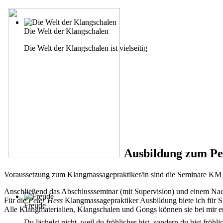
Die Welt der Klangschalen
Die Welt der Klangschalen ist vielseitig
Ausbildung zum Pe
Voraussetzung zum Klangmassagepraktiker/in sind die Seminare KM
Anschließend das Abschlussseminar (mit Supervision) und einem Na
Für die
Peter Hess
Klangmassagepraktiker Ausbildung biete ich für 
Freude
Alle Klangmaterialien, Klangschalen und Gongs können sie bei mir 
Du lächelst nicht, weil du fröhlicher bist, sondern du bist fröhli