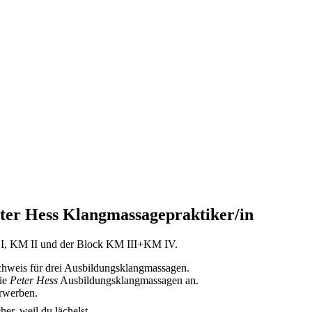
ter Hess Klangmassagepraktiker/in
 I, KM II und der Block KM III+KM IV.
chweis für drei Ausbildungsklangmassagen.
Sie
Peter Hess
Ausbildungsklangmassagen an.
erwerben.
cher, weil du lächelst