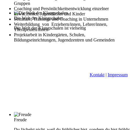
Gruppen
Coaching und Persönlichkeitsentwicklung einzelner
Erwachsener, Jugendlicher und Kinder
Die Welt der Klangschalen
Seminare, Trainings und Coaching in Unternehmen
Weiterbildung von Erziehern/innen, Lehrer/innen,
Die Welt der Klangschalen ist vielseitig
Therapeuten/innen
Projektarbeit in Kindergärten, Schulen,
Bildungseinrichtungen, Jugendzentren und Gemeinden
Kontakt
|
Impressum
Freude
Du lächelst nicht, weil du fröhlicher bist, sondern du bist fröhli