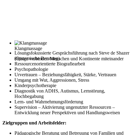
Klangmassage
Lösungsfokussierte Gesprächsführung nach Steve de Shazer
(Systemische Beratung)
Klänge verbinden Menschen und Kontinente miteinander
Ressourcenorientierte Biografiearbeit
Psychopathologie
Urvertrauen – Beziehungsfähigkeit, Stärke, Vertrauen
Umgang mit Wut, Aggressionen, Stress
Kinderpsychotherapie
Diagnostik von ADHS, Autismus, Lernstörung,
Hochbegabung
Lern- und Wahrnehmungsförderung
Supervision – Aktivierung ungenutzter Ressourcen –
Entwicklung neuer Perspektiven und Handlungsweisen
Zielgruppen und Arbeitsfelder:
Pädagogische Beratung und Betreuung von Familien und