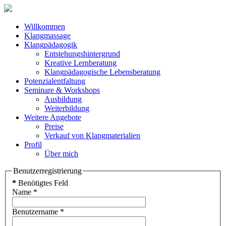
Willkommen
Klangmassage
Klangpädagogik
Entstehungshintergrund
Kreative Lernberatung
Klangpädagogische Lebensberatung
Potenzialentfaltung
Seminare & Workshops
Ausbildung
Weiterbildung
Weitere Angebote
Preise
Verkauf von Klangmaterialien
Profil
Über mich
Benutzerregistrierung
*
Benötigtes Feld
Name
*
Benutzername
*